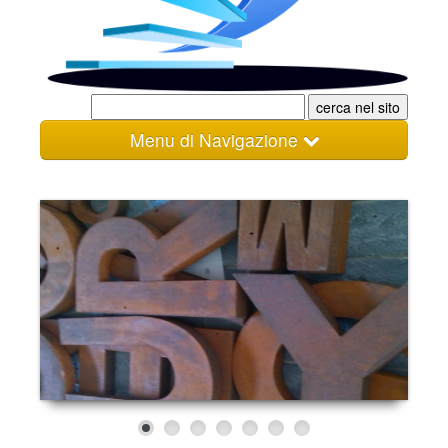
Menu di Navigazione
Home
Gallery
Materiali
Listini
Condizioni
Referenze
Lavora con noi